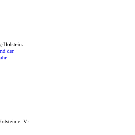
g-Holstein:
nd der
ahr
lstein e. V.: