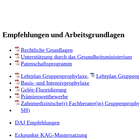
Empfehlungen und Arbeitsgrundlagen
Rechtliche Grundlagen
Unterstützung durch das Gesundheitsministerium
Patenschaftsprogramm
Lehrplan Gruppenprophylaxe
,
Lehrplan Gruppen
Basis- und Intensivprophylaxe
Gelée-Fluoridierung
Prämienwettbewerbe
Zahnmedizinische(r) Fachberater(in) Gruppenproph
SH)
DAJ Empfehlungen
Eckpunkte KAG-Mustersatzung